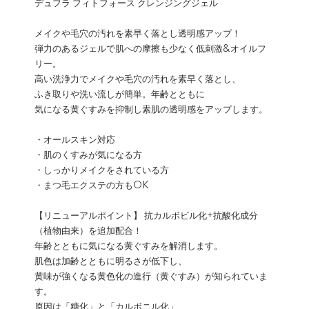
デュフラ フィトフォース クレンジングジェル
メイクや毛穴の汚れを素早く落とし透明感アップ！
弾力のあるジェルで肌への摩擦も少なく低刺激&オイルフ
リー。
高い洗浄力でメイクや毛穴の汚れを素早く落とし、
ふき取りや洗い流しが簡単。年齢とともに
気になる黄ぐすみを抑制し素肌の透明感をアップします。
・オールスキン対応
・肌のくすみが気になる方
・しっかりメイクをされている方
・まつ毛エクステの方もOK
【リニューアルポイント】 抗カルボビル化+抗酸化成分
（植物由来）を追加配合！
年齢とともに気になる黄ぐすみを解消します。
肌色は加齢とともに明るさが低下し、
黄味が強くなる黄色化の進行（黄ぐすみ）が知られていま
す。
原因は「糖化」と「カルボニル化」