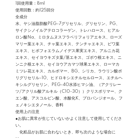
1回使用量：8ml
使用回数：約125回分
全成分
水、ヤシ油脂肪酸PEG-7グリセリル、グリセリン、PG、
サイクシノイルアテロコラーゲン、トレハロース、ヒアル
ロン酸Na、ミロタムヌスフラベリフォリアエキス、ローズ
マリー葉エキス、チャ葉エキス、テンチャエキス、ビワ葉
エキス、ヒポフォエラムノイデス果実エキス、アルニカ花
エキス、セイヨウキズタ葉/茎エキス、ゴボウ根エキス、ニ
ンニク根エキス、セイヨウアカマツ球果エキス、ローマカ
ミツレ花エキス、カルボマー、BG、シリカ、ラウリン酸ポ
リグリセリル-10、ヒドロキシエチルセルロース、エチルヘ
キシルグリセリン、PEG-40水添ヒマシ油、（アクリレー
ツ/アクリル酸アルキル（C10-30））クリスポリマー、ク
エン酸、アスコルビン酸、水酸化K、プロパンジオール、フ
ェノキシエタノール、香料
使用上の注意
●お肌に異常が生じていないかよく注意して使用してくださ
い。
化粧品がお肌に合わないとき、即ち次のような場合に