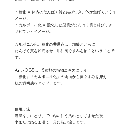
・糖化 ＝ 体内のたんぱく質と結びつき、体が焦げていくイ
メージ。
・カルボニル化 ＝ 酸化した脂質がたんぱく質と結びつき、
サビていくイメージ。
カルボニル化、糖化の共通点は、加齢とともに
たんぱく質を変異させ、肌に黄ぐすみを招くということで
す。
Anti-OG5は、5種類の植物エキスにより
「糖化」「カルボニル化」の両面から黄ぐすみを抑え
肌の透明感をアップします。
使用方法
適量を手にとり、ていねいにや汚れとなじませた後、
水またはぬるま湯で十分に洗い流します。