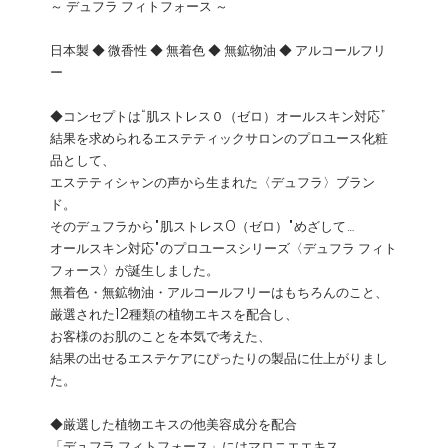
～ デュフラ フィトフォース ～
日本製 ◆ 微香性 ◆ 無着色 ◆ 無鉱物油 ◆ アルコールフリ
ー
◆コンセプトは“肌ストレス０（ゼロ）オールスキン対応”
結果を求められるエステティックサロンのプロユース化粧
品として、
エステティシャンの声から生まれた〈デュフラ〉ブラン
ド。
そのデュフラから"肌ストレス0（ゼロ）"めざして…
オールスキン対応"のプロユースシリーズ〈デュフラ フィト
フォース〉が誕生しました。
無着色・無鉱物油・アルコールフリーはもちろんのこと、
厳選された12種類の植物エキスを配合し、
お客様のお肌のことを本気で考えた、
結果の出せるエステケアにぴったりの製品に仕上がりまし
た。
◆厳選した植物エキスの他美容成分を配合
「デュフラ フィトフォース」にはマロニエエキス、