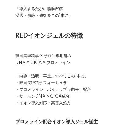
「導入するたびに脂肪溶解
浸透・鎮静・修復をこの1本に」
REDイオンジェルの特徴
韓国美容科学 × サロン専用処方
DNA × CICA × ブロメライン
・鎮静・透明・再生。すべてこの1本に。
・韓国美容科学フォーミュラ
・ブロメライン（パイナップル由来）配合
・サーモンDNA × CICA成分
・イオン導入対応・高導入処方
ブロメライン配合イオン導入ジェル誕生