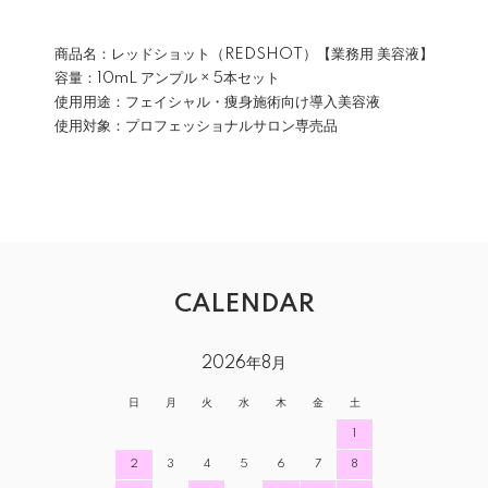
商品名：レッドショット（REDSHOT）【業務用 美容液】
容量：10mL アンプル × 5本セット
使用用途：フェイシャル・痩身施術向け導入美容液
使用対象：プロフェッショナルサロン専売品
CALENDAR
2026年8月
日
月
火
水
木
金
土
1
2
3
4
5
6
7
8